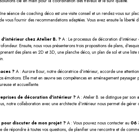
solutions clé en main pour la coordination des travaux et le suivi qualité.
Une séance de coaching déco est une visite conseil et un rendez-vous sur pla
e vous fournir des recommandations adaptées. Vous avez ensuite la liberté de
'intérieur chez Atelier B. ?
A : Le processus de décoration d'intérieu
ofondeur. Ensuite, nous vous présenterons trois propositions de plans, d'esqui
omprenant des plans en 2D et 3D, une planche déco, un plan de sol et une list
in.
paces ?
A : Aurore Bour, notre décoratrice d'intérieur, accorde une attention
t vos émotions. Elle met en œuvre ses compétences en aménagement paysager pou
reuse et accueillante.
reprises de décoration d'intérieur ?
A : Atelier B. se distingue par son
us, notre collaboration avec une architecte d'intérieur nous permet de gérer
 pour discuter de mon projet ?
A : Vous pouvez nous contacter au
06 
ie de répondre à toutes vos questions, de planifier une rencontre et de comme