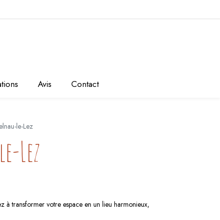
ations
Avis
Contact
elnau-le-Lez
le-Lez
z à transformer votre espace en un lieu harmonieux,