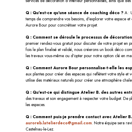
services de décoration d'intérieur personnalisés, ainsi que des 
Q : Qu'est-ce qu'une séance de coaching déco ?
A : 
temps de comprendre vos besoins, d'explorer votre espace et d
Aurore Bour pour concrétiser votre projet.
Q : Comment se déroule le processus de décoration d
premier rendez-vous gratuit pour discuter de votre projet en pr
fois le plan finalisé et validé, nous créerons un book déco c
les travaux vous-même ou d'opter pour notre option clé en ma
Q : Comment Aurore Bour personnalise-t-elle les es
aux plantes pour créer des espaces qui reflètent votre style e
utilise des matériaux naturels pour créer une atmosphère chaleu
Q : Qu'est-ce qui distingue Atelier B. des autres ent
des travaux et son engagement à respecter votre budget. De pl
les espaces.
Q : Comment puis-je prendre contact avec Atelier B.
auroreb.latelierdeco@gmail.com
. Notre équipe sera rav
Castelnau-le-Lez.