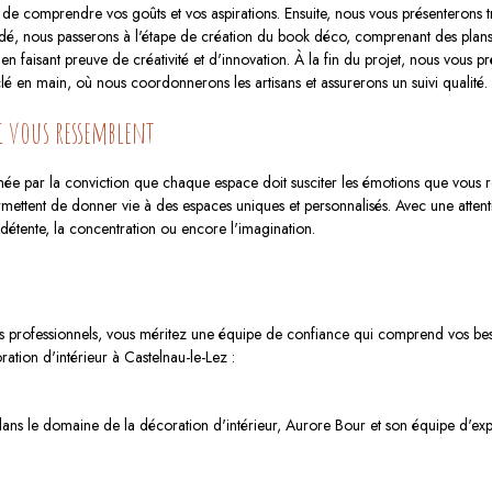
 de comprendre vos goûts et vos aspirations. Ensuite, nous vous présenterons 
t validé, nous passerons à l'étape de création du book déco, comprenant des pla
faisant preuve de créativité et d'innovation. À la fin du projet, nous vous pré
é en main, où nous coordonnerons les artisans et assurerons un suivi qualité.
i vous ressemblent
nimée par la conviction que chaque espace doit susciter les émotions que vo
rmettent de donner vie à des espaces uniques et personnalisés. Avec une attenti
 détente, la concentration ou encore l'imagination.
des professionnels, vous méritez une équipe de confiance qui comprend vos besoi
ration d'intérieur à Castelnau-le-Lez :
ns le domaine de la décoration d'intérieur, Aurore Bour et son équipe d'expert