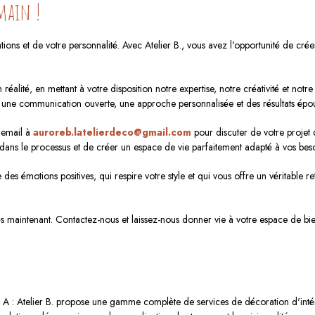
 main !
tions et de votre personnalité. Avec Atelier B., vous avez l'opportunité de crée
réalité, en mettant à votre disposition notre expertise, notre créativité et not
r une communication ouverte, une approche personnalisée et des résultats épou
 email à
auroreb.latelierdeco@gmail.com
pour discuter de votre projet 
dans le processus et de créer un espace de vie parfaitement adapté à vos beso
des émotions positives, qui respire votre style et qui vous offre un véritable ref
dès maintenant. Contactez-nous et laissez-nous donner vie à votre espace de b
A : Atelier B. propose une gamme complète de services de décoration d'inté