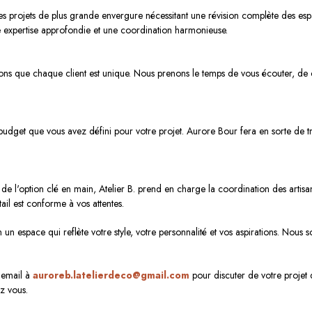
es projets de plus grande envergure nécessitant une révision complète des espa
une expertise approfondie et une coordination harmonieuse.
ns que chaque client est unique. Nous prenons le temps de vous écouter, de c
dget que vous avez défini pour votre projet. Aurore Bour fera en sorte de tro
 de l'option clé en main, Atelier B. prend en charge la coordination des artisan
ail est conforme à vos attentes.
en un espace qui reflète votre style, votre personnalité et vos aspirations. No
 email à
auroreb.latelierdeco@gmail.com
pour discuter de votre projet 
z vous.