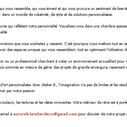
qui vous ressemble, qui vous émeut et qui vous procure un sentiment de bien-
 dans un monde de créativité, de style et de solutions personnalisées.
ures qui reflètent votre personnalité. Visualisez-vous dans une chambre apais
alité.
tions que vous souhaitez y ressentir. C'est pourquoi nous mettons tout en 
r des espaces uniques qui vous ressemblent, tout en optimisant l'utilisation de
n ou un professionnel cherchant à créer un environnement accueillant pour vos 
 nous sommes en mesure de gérer des projets de grande envergure, repensant e
art personnalisée. Avec Atelier B., l'imagination n'a pas de limites et les résu
irer par notre passion.
uleurs, les textures et les idées innovantes. Votre intérieur de rêve est à por
 email à
auroreb.latelierdeco@gmail.com
pour discuter de votre projet